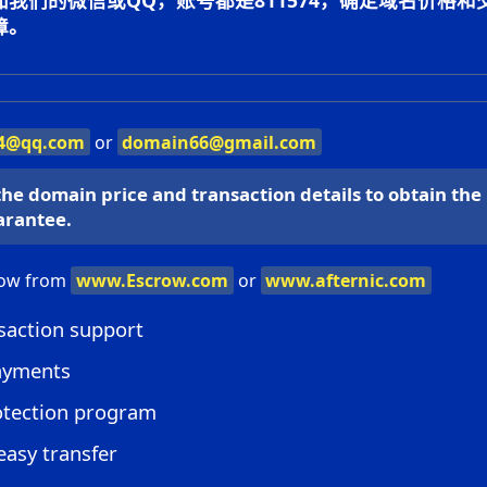
我们的微信或QQ，账号都是811574，确定域名价格和
障。
4@qq.com
or
domain66@gmail.com
he domain price and transaction details to obtain the
arantee.
row from
www.Escrow.com
or
www.afternic.com
saction support
ayments
otection program
easy transfer